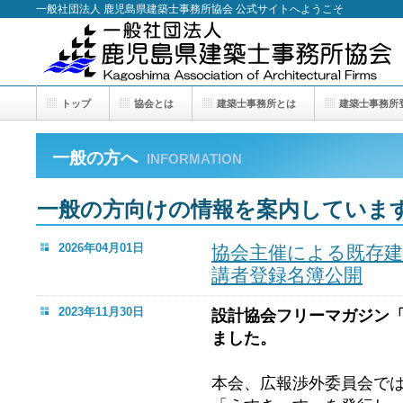
一般社団法人 鹿児島県建築士事務所協会 公式サイトへようこそ
トップ
協会とは
建築士事務所とは
建築士事務所
一般の方へ
INFORMATION
一般の方向けの情報を案内していま
2026年04月01日
協会主催による既存建
講者登録名簿公開
2023年11月30日
設計協会フリーマガジン「え
ました。
本会、広報渉外委員会で